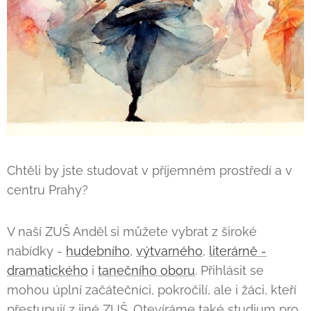
Chtěli by jste studovat v příjemném prostředí a v
centru Prahy?
V naší ZUŠ Anděl si můžete vybrat z široké
nabídky -
hudebního
,
výtvarného
,
literárně -
dramatického
i
tanečního oboru
. Přihlásit se
mohou úplní začátečníci, pokročilí, ale i žáci, kteří
přestupují z jiné ZUŠ. Otevíráme také studium pro